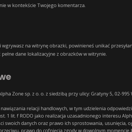
cznie w kontekście Twojego komentarza.
i wgrywasz na witrynę obrazki, powinieneś unikać przesyłani
pełne dane lokalizacyjne z obrazków w witrynie.
owe
ha Zone sp. z o. o. z siedzibą przy ulicy: Gratyny 5, 02-99
awiązania relacji handlowych, w tym udzielenia odpowiedzi
t. 1 lit. f RODO jako realizacja uzasadnionego interesu Alp
i swoich danych oraz prawo ich sprostowania, usunięcia, o
sprzeciwu, prawo do cofnięcia zgody w dowolnym momencie