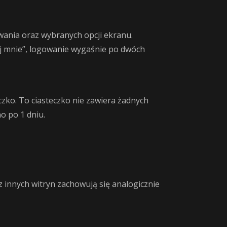
wania oraz wybranych opcji ekranu.
aj mnie”, logowanie wygaśnie po dwóch
czko. To ciasteczko nie zawiera żadnych
o po 1 dniu.
i z innych witryn zachowują się analogicznie