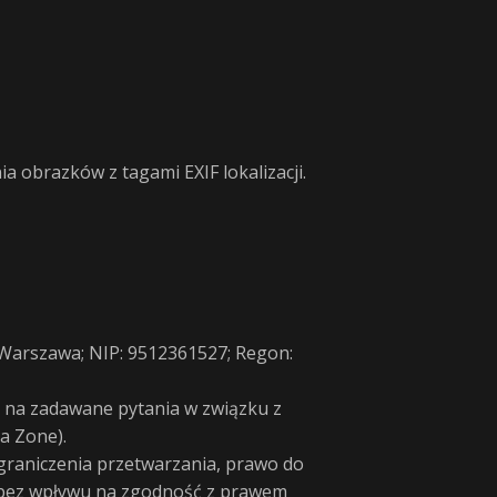
a obrazków z tagami EXIF lokalizacji.
5 Warszawa; NIP: 9512361527; Regon:
 na zadawane pytania w związku z
ha Zone).
graniczenia przetwarzania, prawo do
 bez wpływu na zgodność z prawem