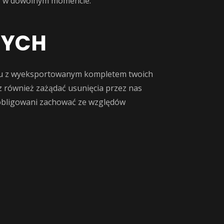
ie w dowolnym momencie.
NYCH
liku z wyeksportowanym kompletem twoich
z również zażądać usunięcia przez nas
 zobligowani zachować ze względów