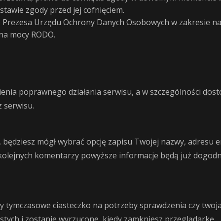
tawie zgody przed jej cofnięciem.
o Prezesa Urzędu Ochrony Danych Osobowych w zakresie n
 na mocy RODO.
ienia poprawnego działania serwisu, a w szczególności dost
z serwisu.
z, będziesz mógł wybrać opcję zapisu Twojej nazwy, adresu e
a kolejnych komentarzy powyższe informacje będą już dogodn
my tymczasowe ciasteczko na potrzeby sprawdzenia czy twoja
stych i zostanie wyrzucone, kiedy zamkniesz przeglądarkę.